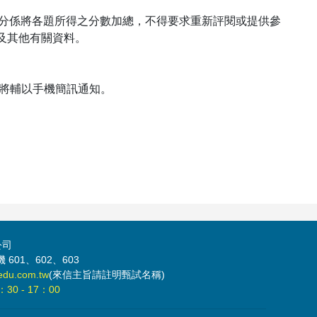
分係將各題所得之分數加總，不得要求重新評閱或提供參
及其他有關資料。
詢，將輔以手機簡訊通知。
公司
 601、602、603
edu.com.tw
(來信主旨請註明甄試名稱)
：30 - 17：00