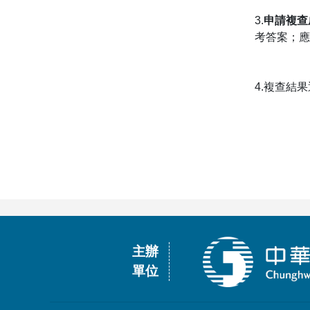
3.
申請複查
考答案；應
4.複查結
主辦
單位