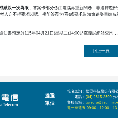
成績以一次為限
，答案卡部分係由電腦再重新閱卷；非選擇題部
考人亦不得要求閱覽、複印答案卡(卷)或要求告知命題委員姓名
果通知書預定於115年04月21日(星期二)14:00起至甄試網站查
回上一頁
報名諮詢：松盟科技股份有限
遴選
電話：
(04) 2315-2500
分機
客服信箱：
twrecruit@summit-
單位
週一至週五 09:00 - 12:00 13