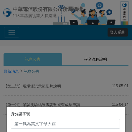
中華電信股份有限公司所屬機構
115年基層從業人員遴選
登入系統
訊息公告
報名流程說明
最新消息
訊息公告
115-05-01
【第二試】現場測試示範影片說明
115-04-14
【第一試】筆試測驗結果查詢暨複查成績申請
身分證字號