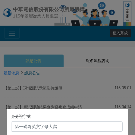
中華電信股份有限公司所屬機構
115年基層從業人員遴選
登入系統
訊息公告
報名流程說明
最新消息
訊息公告
115-05-01
【第二試】現場測試示範影片說明
115-04-14
【第一試】筆試測驗結果查詢暨複查成績申請
身分證字號